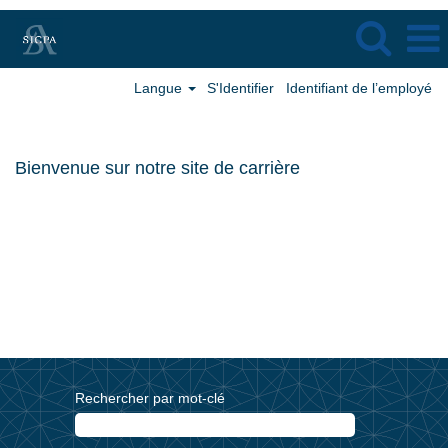
Langue
S'Identifier
Identifiant de l’employé
Bienvenue sur notre site de carrière
Avec 3000 collaborateurs de plus de 80 nationalités et 70
différentes professions, SICPA offre d’enrichissantes opportunités
de carrière ainsi qu’un environnement unique. Trouvez votre voie
professionnelle et rejoignez-nous au sein d'un groupe leader sur
son marché, afin de relever les défis de demain.
Rechercher par mot-clé